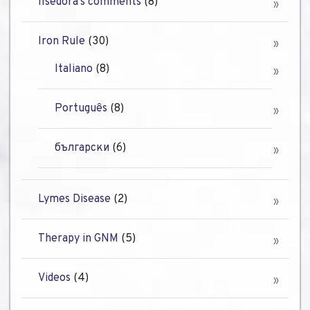
Ilsedora's comments
(8)
Iron Rule
(30)
Italiano
(8)
Português
(8)
български
(6)
Lymes Disease
(2)
Therapy in GNM
(5)
Videos
(4)